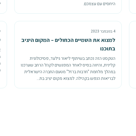
היחסים עם עצמכם.
ל
4 בנובמבר 2023
19
למצוא את השמיים הכחולים – המקום היציב
ק
בתוכנו
א
ה
הטקסט הזה נכתב בשיתוף ליאור גילעד, פסיכולוגית
ה
קלינית, והיווה בסיס לאחד המפגשים לקהל הרחב שערכנו
מ
במהלך מלחמת "חרבות ברזל" מטעם החברה הישראלית
לבריאות הנפש בקהילה. למצוא מקום יציב בת
...