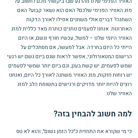
האוויר הפנימי שלנו מהרגע שבו ביקשתי מכם לחשוב על
מזג האוויר הפנימי שלכם? האם הוא נשאר קבוע? האם
השתנה? דברים אולי משתנים אפילו לאורך הדקות
האחרונות. אנחנו לפעמים נותנים כותרת מאד כללית למזג
האוויר היומי שלנו – למשל, עכשיו חורף וגשם, או היום
הייתי כל היום בחרדה. אבל למעשה, אם מסתכלים על
הרישום המטאורולוגי, אפשר לראות שגם ביום גשם יש רגעי
שמש לפעמים, יש קשת בענן, וגם ביום יותר שמשי לפעמים
יש רוחות חזקות, מזג האוויר משתנה לאורך כל היום, ואנחנו
רוצים להיות יותר מדויקים ורגישים בתשומת הלב למזג
האוויר שלנו.
למה חשוב להבחין בזה?
כי מי שקורא את התחזית כ"כל הזמן גשום"
, והוא לא טס