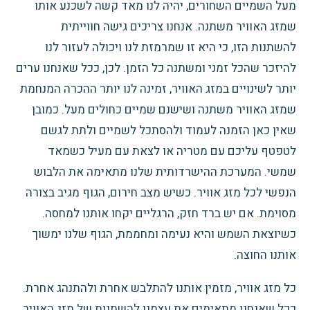
מעל השמיים השחורים, יהיה לנו מאד קשה לשכנע אותו
שמזג האוויר משתנה. אנחנו צריכים גישה חווייתית
להשתנות הזו, כי היא זו שמרמזת לנו ויכולה לעזור לנו
להיזכר שהכל זמני ומשתנה כל הזמן. לכן, ככל שאנחנו ערים
יותר לשינויים במזג האוויר, זמינה לנו יותר ההכרה המנחמת
שמזג האוויר משתנה ושישנם שמיים כחולים מעל. כמובן
שאין כאן הזמנה לעמוד ולהסתכל לשמיים ולתת לגשם
לטפטף עליכם עם מטריה או לצאת עם מעיל כשמאד
שמשי. המערכת ההישרדותית שלנו מתאימה את הלבוש
הנפשי לכל מזג אוויר. כשיש מצב חירום, הגוף מגיב בצורה
מסוימת. אם יש ברד חזק, הרגליים יקחו אותנו למחסה.
כשיוצאת השמש והיא נעימה ומחממת, הגוף שלנו ימשוך
אותנו החוצה.
כל מזג אוויר, מזמין אותנו להתלבש אחרת
ולהתנהג אחרת.
ככל שאנחנו מתאימים את עצמנו להשתנות של מזג האוויר,