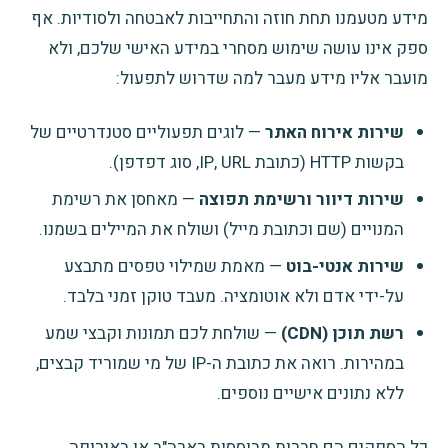
מידע מטעמנו תחת חוזה והתחייבות לאבטחה ולסודיות. אף
ספק אינו עושה שימוש מסחרי במידע האישי שלכם, ולא
מועבר אליו מידע מעבר למה שדרוש לתפעול:
שירות אירוח האתר
— לוגים תפעוליים סטנדרטיים של
בקשות HTTP (כתובת IP, URL, סוג דפדפן).
שירות דיוור ורשימת תפוצה
— מאחסן את רשימת
המנויים (שם וכתובת מייל) ושולח את המיילים בשמנו.
שירות אנטי-בוט
— מאמת שמילוי טפסים מתבצע
על-ידי אדם ולא אוטומציה. מעבד טוקן זמני בלבד.
רשת תוכן (CDN)
— שולחת לכם תמונות וקבצי שמע
במהירות. רואה את כתובת ה-IP של מי שמוריד קבצים,
ללא נתונים אישיים נוספים.
כל הספקים הם חברות מבוססות בארה"ב או באירופה,