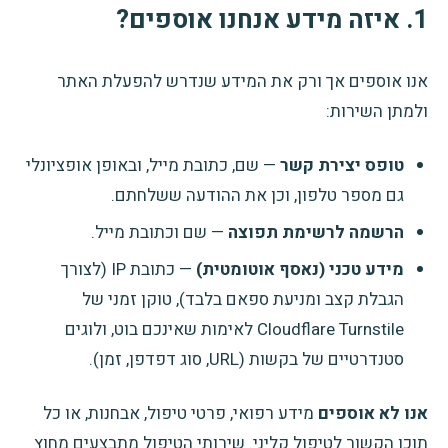
1. איזה מידע אנחנו אוספים?
אנו אוספים אך ורק את המידע שנדרש להפעלת האתר
ולמתן השירות:
טופס יצירת קשר
— שם, כתובת מייל, ובאופן אופציונלי
גם מספר טלפון, וכן את ההודעה ששלחתם.
הרשמה לרשימת תפוצה
— שם וכתובת מייל.
מידע טכני (נאסף אוטומטית)
— כתובת IP (לצורך
הגבלת קצב ומניעת ספאם בלבד), טוקן זמני של
Cloudflare Turnstile לאימות שאינכם בוט, ולוגים
סטנדרטיים של בקשות (URL, סוג דפדפן, זמן).
אנו לא אוספים
מידע רפואי, פרטי טיפול, אבחנות, או כל
תוכן הקשור לטיפול קליני. שירותי הטיפול מתבצעים מחוץ