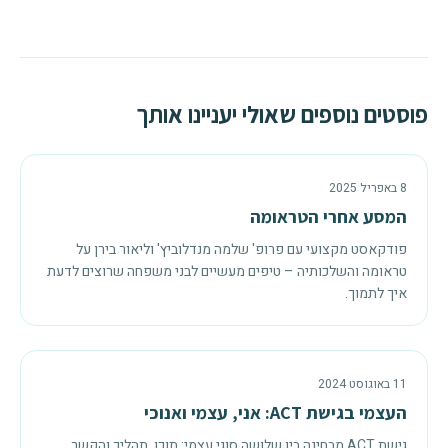
פוסטים נוספים שאולי יעניינו אותך
8 באפריל 2025
המסע אחרי הטראומה
פודקאסט מקצועי עם פרופ' שלמה מנדלוביץ' וליאור בירן על
טראומה והשלכותיה – טיפים מעשיים לבני משפחה שרוצים לדעת
איך לתמוך.
11 באוגוסט 2024
העצמי בגישת ACT: אני, עצמי ואנוכי
גישת ACT מבחינה בין שלושה סוגי עצמי: תוכן, תהליך והקשר.