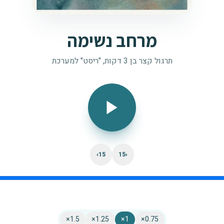
מרחב נשימה
תרגול קצר בן 3 דקות, "ריסט" למערכת
15›
‹15
×
1.5
×
1.25
×
1
×
0.75